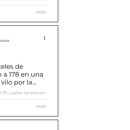
de operativos contra
ectura
eles de
 a 178 en una
vilo por la
e Ecuador se elevan
da en vilo por la