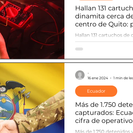
Hallan 131 cartuc
dinamita cerca d
centro de Quito: p
Hallan 131 cartuchos de 
mercado en centro de Qu
-
16 ene 2024
1 min de le
Ecuador
Más de 1.750 dete
capturados: Ecua
cifra de operativo
crimen
Más de 1.750 detenidos y