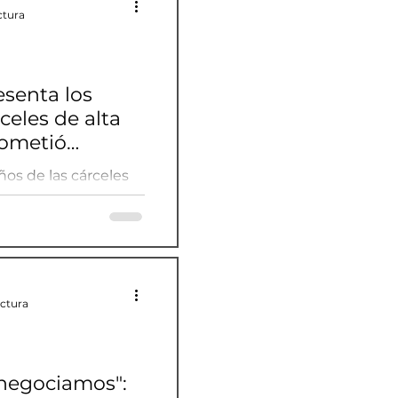
ctura
senta los
celes de alta
rometió
ador
os de las cárceles
rometió construir en
ectura
 negociamos":