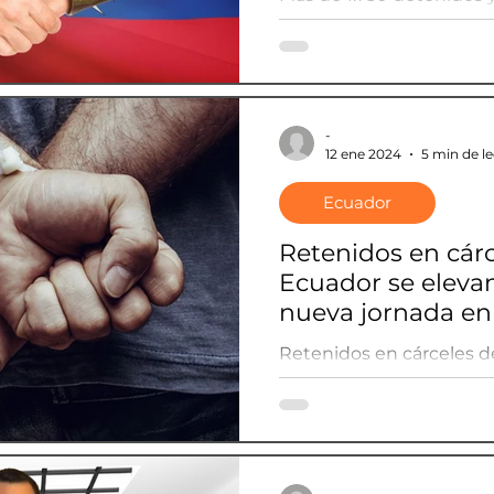
Ecuador actualiza cifra 
el crimen
-
12 ene 2024
5 min de l
Ecuador
Retenidos en cárc
Ecuador se elevan
nueva jornada en 
violencia
Retenidos en cárceles d
a 178 en una nueva jorna
violencia
-