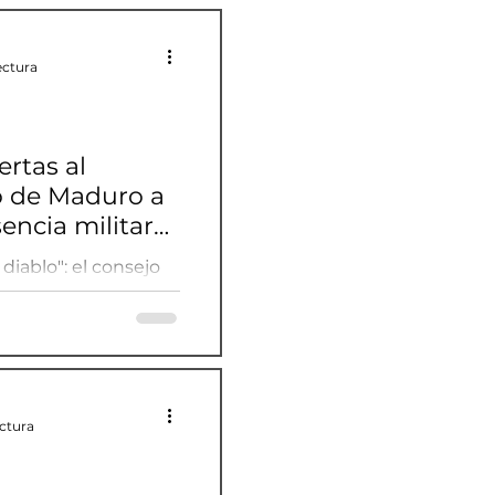
ectura
ertas al
jo de Maduro a
encia militar
ador
 diablo": el consejo
a presencia militar
ectura