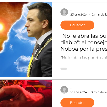
-
23 ene 2024
2 min de l
Ecuador
"No le abra las pu
diablo": el conse
Noboa por la pres
de EE.UU. en Ecu
"No le abra las puertas al
de Maduro a Noboa por l
de EE.UU. en Ecuador.
-
16 ene 2024
3 min de l
Ecuador