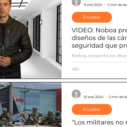
11 ene 2024
2 min de le
Ecuador
VIDEO: Noboa pre
diseños de las cár
seguridad que p
construir en Ecu
Noboa presenta los diseñ
de alta seguridad que p
Ecuador
-
10 ene 2024
2 min de l
Ecuador
"Los militares no