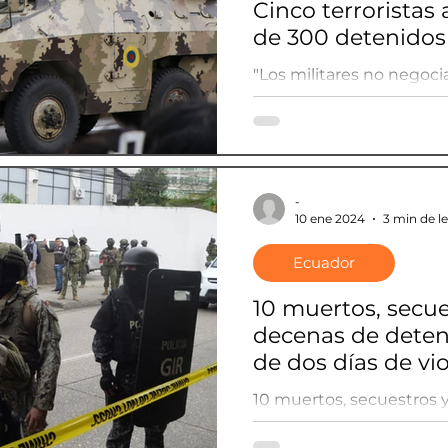
Cinco terroristas
de 300 detenidos 
Fuerzas Armadas
"Los militares no negoc
terroristas abatidos y 
por las Fuerzas Armada
-
10 ene 2024
3 min de l
Ecuador
10 muertos, secue
decenas de deteni
de dos días de vi
en Ecuador
10 muertos, secuestros 
detenidos: el saldo de do
armada en Ecuador