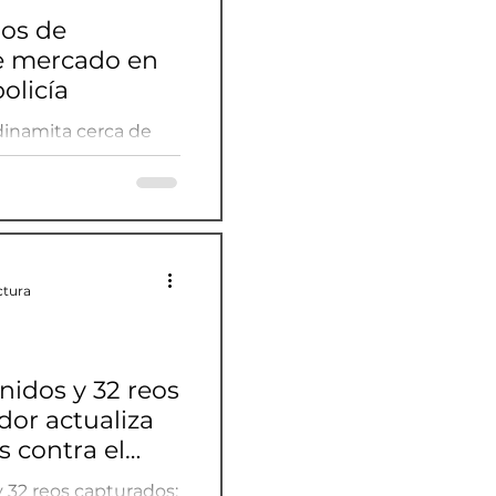
hos de
e mercado en
olicía
dinamita cerca de
ito: policía
ctura
nidos y 32 reos
dor actualiza
s contra el
 32 reos capturados: