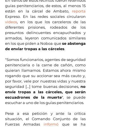
En varios de estos recintos fueron retenidos 
guías penitenciarios, de estos, al menos 15 
están en la cárcel de Ambato, 
reporta
Expreso. En las redes sociales circularon 
videos
, en los que los carceleros de las 
diferentes prisiones, rodeados de los 
presuntos delincuentes encapuchados y 
armados, leyeron comunicados similares 
en los que piden a Noboa que 
se abstenga 
de enviar tropas a las cárceles
.
"Somos funcionarios, agentes de seguridad 
penitenciaria o la carne de cañón, como 
quieran llamarnos. Estamos ahora mismo 
rogando que su accionar sea más cauto y, 
por favor, vele por nuestras vidas y nuestra 
seguridad [...] tome buenas decisiones, 
no 
envíe tropas a las cárceles, que serán 
escuadrones de la muerte
", se puede 
escuchar a uno de los guías penitenciarios.
Pese a esa petición y ante la crítica 
situación, el Comando Conjunto de las 
Fuerzas Armadas 
informó
 que se ha 