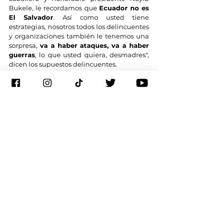
Bukele, le recordamos que 
Ecuador no es 
El Salvador
. Así como usted tiene 
estrategias, nosotros todos los delincuentes 
y organizaciones también le tenemos una 
sorpresa, 
va a haber ataques, va a haber 
guerras
, lo que usted quiera, desmadres", 
dicen los supuestos delincuentes.
En el comunicado, añaden: "Lo que usted 
piensa hacer con Adolfo Macías, alias 'Fito', 
y el resto de nuestros colegas, es el peor 
asesoramiento que le puedan estar dando 
como presidente".
Nuevo estado de excepción
Como respuesta a las demandas 
formuladas por Los Choneros, Noboa 
decretó
 este lunes 
un nuevo estado de 
excepción
 que le otorga prerrogativas a las 
Fuerzas Armadas para intervenir en los 
penales. 