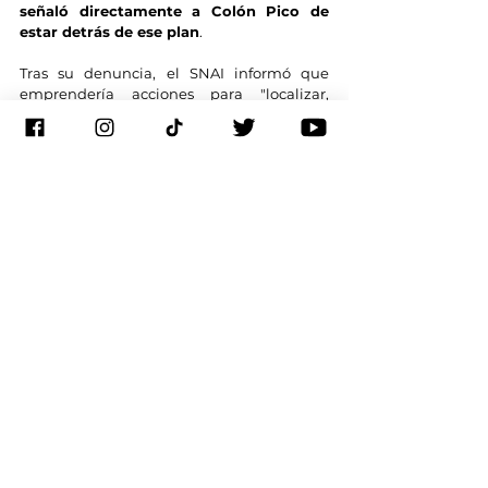
señaló directamente a Colón Pico de 
estar detrás de ese plan
.
Tras su denuncia, el SNAI informó que 
emprendería acciones para "localizar, 
controlar e investigar las actividades" 
realizadas por el integrante de 'Los Lobos', 
quien dos días después fue aprehendido.
Gracias a 
https://actualidad.rt.com/
Suscríbete a nuestro canal de
 YouTube
 y 
activa las notificaciones, o bien, síguenos 
en las redes sociales: 
Facebook
, 
Twitter
, 
Instagram
, 
TikTok
, 
Threads
.
Ecuador
Daniel Noboa
America Latina
Diana Salazar
Ecuador bajo ataque
Alias Fito
Colón Pico
Política
Ecuador