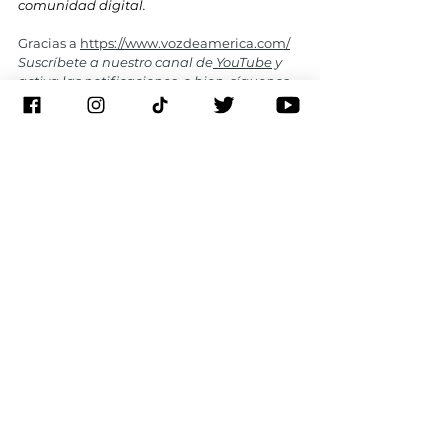
comunidad digital.
Gracias a 
https://www.vozdeamerica.com/
Suscríbete a nuestro canal de
 YouTube
 y 
activa las notificaciones, o bien, síguenos 
en las redes 
sociales: 
Facebook
, 
Twitter
, 
Instagram
, 
TikT
ok
, 
Threads
.
Venezuela
María Corina Machado
Nicolas Maduro
Elecciones Venezuela
Latinoamérica
Elecciones
Ver todo
Entradas recientes