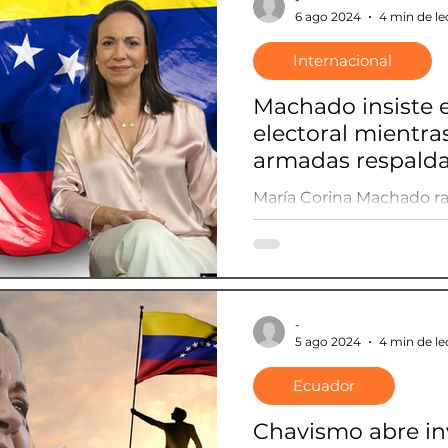
6 ago 2024
4 min de le
Internacional
Machado insiste e
electoral mientras
armadas respald
María Corina Machado rat
candidato presidencial
Urrutia, es el presidente
-
5 ago 2024
4 min de le
Ecuador
Chavismo abre in