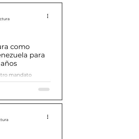
ectura
ura como
nezuela para
 años
otro mandato
a tras jurar para un
.
ctura