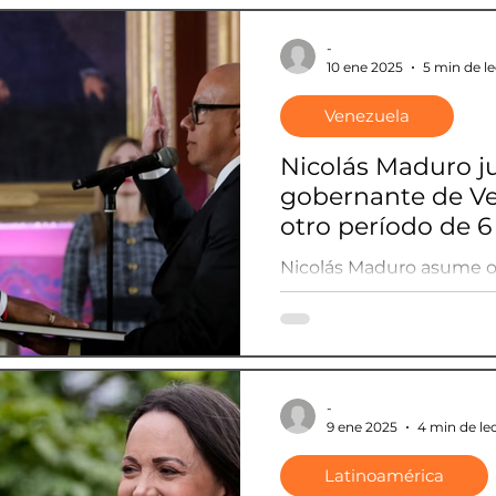
-
10 ene 2025
5 min de l
Venezuela
Nicolás Maduro j
gobernante de Ve
otro período de 6
Nicolás Maduro asume 
presidencial en Venezuel
nuevo período de 6 años
-
9 ene 2025
4 min de le
Latinoamérica