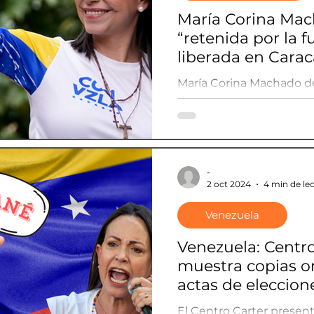
María Corina Mac
“retenida por la f
liberada en Carac
llama “show”
María Corina Machado 
detención forzada en Ca
desestima el hecho cali
"show".
-
2 oct 2024
4 min de le
Venezuela
Venezuela: Centro
muestra copias or
actas de eleccion
presidenciales en
El Centro Carter present