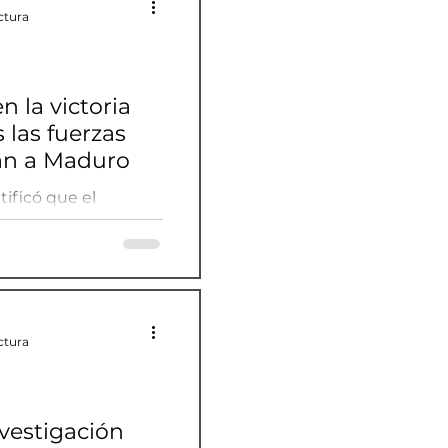
ctura
n la victoria
 las fuerzas
an a Maduro
ificó que el
, Edmundo González
 electo.
ctura
vestigación