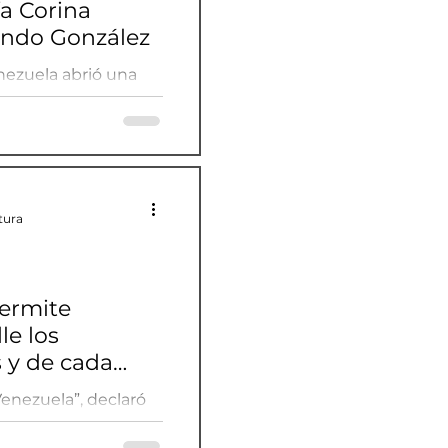
a Corina
ndo González
enezuela abrió una
ra María Corina
nzález.
tura
ermite
le los
s y de cada
 en Venezuela
nezuela”, declaró
piladas por la
les, adjuntando un