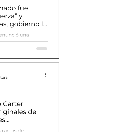
hado fue
uerza” y
as, gobierno lo
denunció una
racas; el gobierno
ficándolo como un
ctura
 Carter
iginales de
es
 la OEA
a actas de