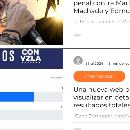
penal contra Marí
Machado y Edmu
La fiscalía general de V
investigación penal cont
Machado y Edmundo Go
-
31 jul 2024
3 min de lec
Internacional
Una nueva web p
visualizar en detal
resultados totale
mesa de votación
“Ganó Edmundo, ganó Ve
con las actas reco
Machado en redes socia
oposición
enlace a la plataforma