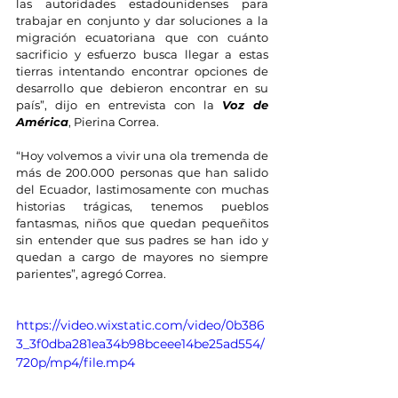
las autoridades estadounidenses para 
trabajar en conjunto y dar soluciones a la 
migración ecuatoriana que con cuánto 
sacrificio y esfuerzo busca llegar a estas 
tierras intentando encontrar opciones de 
desarrollo que debieron encontrar en su 
país”, dijo en entrevista con la 
Voz de 
América
, Pierina Correa.
“Hoy volvemos a vivir una ola tremenda de 
más de 200.000 personas que han salido 
del Ecuador, lastimosamente con muchas 
historias trágicas, tenemos pueblos 
fantasmas, niños que quedan pequeñitos 
sin entender que sus padres se han ido y 
quedan a cargo de mayores no siempre 
parientes”, agregó Correa.
https://video.wixstatic.com/video/0b386
3_3f0dba281ea34b98bceee14be25ad554/
720p/mp4/file.mp4