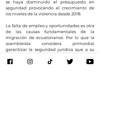
se haya disminuido el presupuesto en 
seguridad provocando el crecimiento de 
los niveles de la violencia desde 2018.
La falta de empleo y oportunidades es otra 
de las causas fundamentales de la 
migración de ecuatorianos. Por lo que la 
asambleísta considera primordial 
garantizar la seguridad jurídica que a su 
juicio “invita a las condiciones para la 
inversión privada sea nacional y extranjera 
con lo que se contribuye a la generación de 
empleos”.
El presidente electo Daniel Noboa coincide 
con Pierina Correa en cuanto a los 
esfuerzos para conseguir inversiones en el 
país sudamericano que conlleve a la 
generación de puestos de trabajo. 
En una visita en la capital estadounidense, 
el pasado 6 de noviembre 
Noboa dijo que 
buscaba “atraer inversión y aumentar el 
comercio exterior”
.