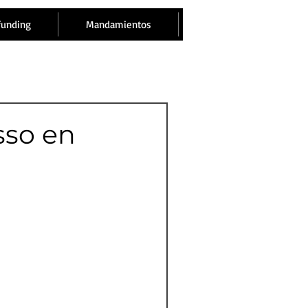
funding
Mandamientos
sso en