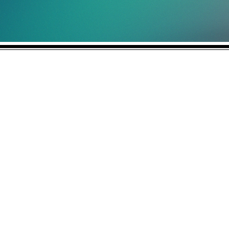
No vendemos ideas, hacemos que las
Aviso de Cookies |
Aviso de Privacid
Políticas WuanVision Adultos +18
Wuanplus Ads es una marca registrad
WuanOnOne, WuanVision, WuanSpace,
Deseos Ocultos es una marca registr
Copyright. © 2023. Todos Los Derech