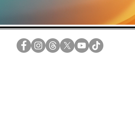
 ideas se vendan.
ad
a y propiedad de Berdayes S.A.
 dwuan, WuanAI son marcas registradas y propiedad de Berdayes S.A.
ada de SANTOGrail Media.
os Reservados.