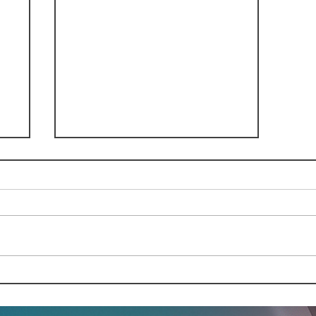
Parlamento de Ecuador
pone fecha al debate del
informe sobre