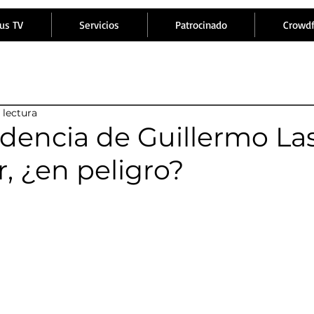
us TV
Servicios
Patrocinado
Crowd
 lectura
idencia de Guillermo La
, ¿en peligro?