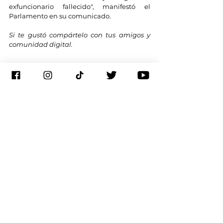
exfuncionario fallecido", manifestó el 
Parlamento en su comunicado.
Si te gustó compártelo con tus amigos y 
comunidad digital.
Gracias a 
https://actualidad.rt.com/
Suscríbete a nuestro canal de
 YouTube
 y 
activa las notificaciones, o bien, síguenos 
en las redes 
sociales: 
Facebook
, 
Twitter
, 
Instagram
, 
TikT
ok
, 
Threads
.
Ecuador
Asamblea Nacional
Cadáver
Ecuador
Ver todo
Entradas recientes