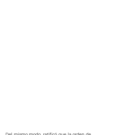
Del mismo modo, ratificó que la orden de 