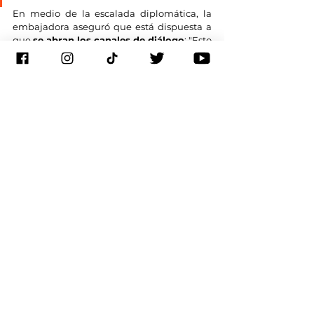
En medio de la escalada diplomática, la 
embajadora aseguró que está dispuesta a 
que 
se abran los canales de diálogo
: "Esto 
se resuelve con una mesa donde las ambas 
partes tienen que poner la verdad y, en 
base a eso, se tienen que resolver y 
reconstruir las cosas", alegó.
En ese marco, insistió que su país está 
"siempre abierto" a abrir el canal 
diplomático, pero "poniendo en la mesa lo 
que México ha faltado, lo que Ecuador ha 
faltado, entendiendo que ambos países 
fueron afectados por incumplimientos".
Por último, indicó que los consulados 
ecuatorianos en México siguen abiertos y 
que se está "analizando" la posibilidad de 
desarrollar el referendo convocado por 
Noboa para el próximo 21 de abril.
Si te gustó compártelo con tus amigos y 