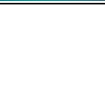
No vendemos ideas, hacemos que las
Aviso de Cookies |
Aviso de Privacid
Políticas WuanVision Adultos +18
Wuanplus Ads es una marca registrad
WuanOnOne, WuanVision, WuanSpace,
Deseos Ocultos es una marca registr
Copyright. © 2023. Todos Los Derech