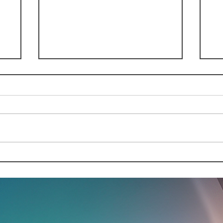
Experto sobre el préstamo
No
pedido por Daniel Noboa:
pu
"Esta política económica
Mu
es altamente nefasta"
im
2