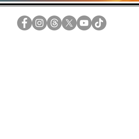
 ideas se vendan.
ad
a y propiedad de Berdayes S.A.
 dwuan, WuanAI son marcas registradas y propiedad de Berdayes S.A.
ada de SANTOGrail Media.
os Reservados.