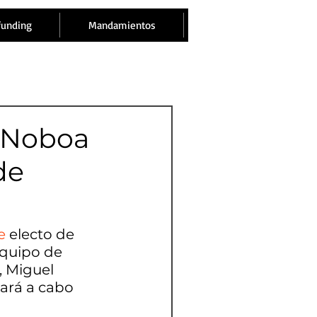
funding
Mandamientos
l Noboa
de
e
 electo de 
equipo de 
, Miguel 
vará a cabo 