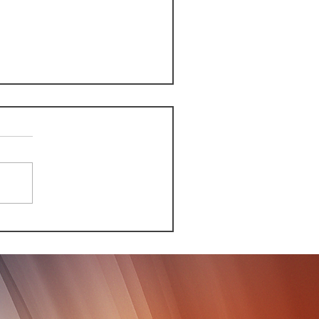
boa pide un "préstamo
ente" al FMI y al Banco
ndial para evitar un
pago de Ecuador en
026