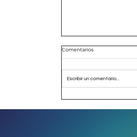
Comentarios
Escribir un comentario...
Noboa nombra a futuros
ministros de Economía,
Energía y Deporte en
Ecuador (y así va su
gabinete)