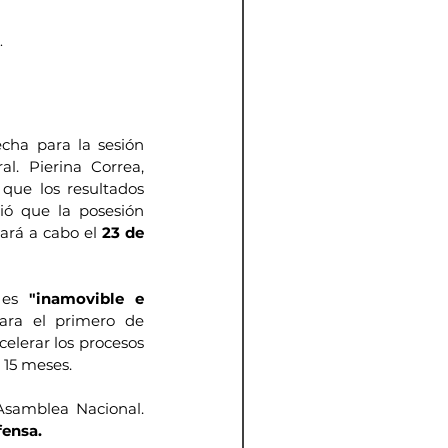
.
ha para la sesión 
. Pierina Correa, 
que los resultados 
ó que la posesión 
ará a cabo el 
23 de 
 es 
"inamovible e 
ara el primero de 
elerar los procesos 
15 meses.  
Asamblea Nacional. 
fensa. 