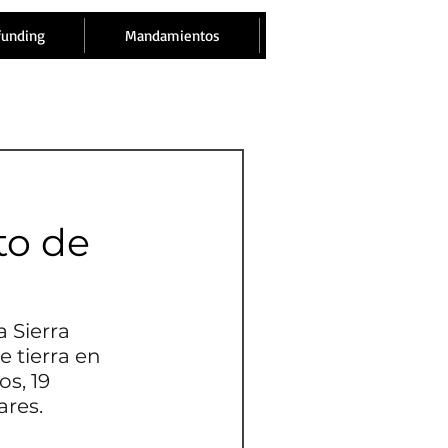
funding
Mandamientos
to de
 Sierra 
 tierra en 
s, 19 
ares.