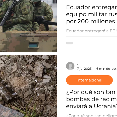
Ecuador entregar
equipo militar ru
por 200 millones 
cambio de nueva
Ecuador entregará a EE.
ruso y ucraniano por 200
a cambio de nueva maqu
-
7 jul 2023
6 min de lect
Internacional
¿Por qué son tan 
bombas de raci
enviará a Ucrania
¿Por qué son tan peligr