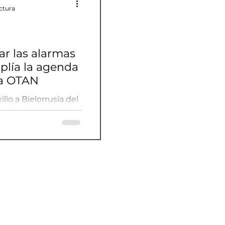
ctura
r las alarmas
mplía la agenda
la OTAN
lio a Bielorrusia del
 Prigozhin,
 allá de Ucrania en