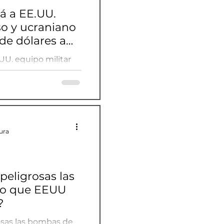
á a EE.UU.
so y ucraniano
de dólares a
 maquinaria
UU. equipo militar
 millones de dólares
inaria
ura
peligrosas las
mo que EEUU
?
osas las bombas de