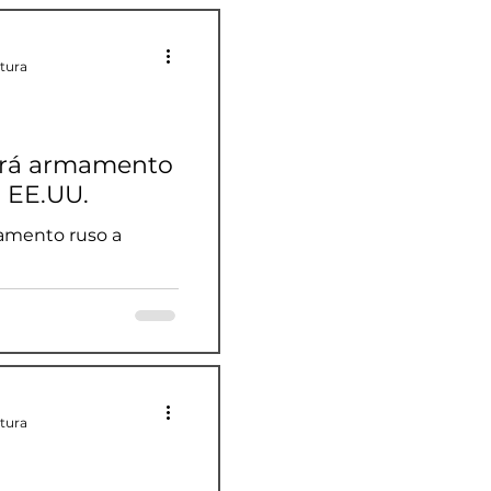
ctura
ará armamento
a EE.UU.
amento ruso a
ctura