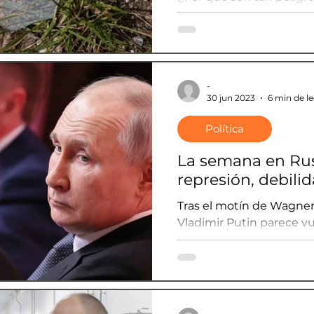
racimo que EEUU enviar
-
30 jun 2023
6 min de l
Política
La semana en Rusi
represión, debili
Tras el motín de Wagner
Vladimir Putin parece vu
-