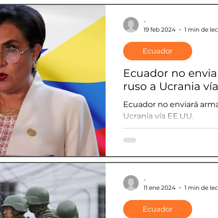
-
19 feb 2024
1 min de le
Ecuador
Ecuador no envi
ruso a Ucrania ví
Ecuador no enviará arm
Ucrania vía EE.UU.
-
11 ene 2024
1 min de le
Ecuador