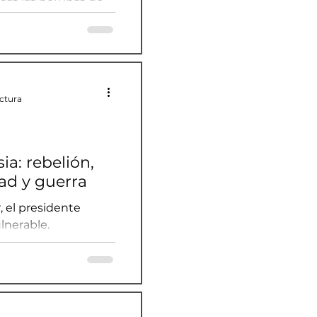
á a Ucrania?
ectura
a: rebelión,
dad y guerra
, el presidente
lnerable.