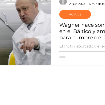
29 jun 2023
5 min de le
Política
Wagner hace sona
en el Báltico y a
para cumbre de 
El motín abortado y el exi
jefe de Wagner, Yevgeny
ampliarán la agenda más
la OTAN.