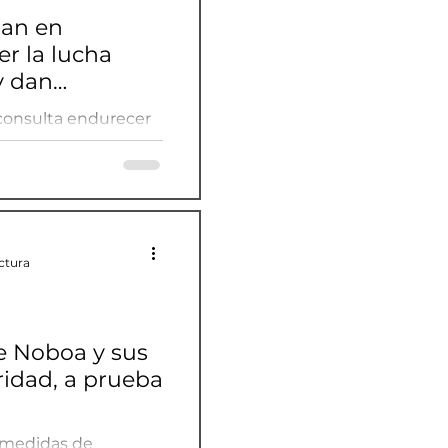
lan en
r la lucha
y dan
oboa
consulta endurecer
n y dan espaldarazo a
ctura
e Noboa y sus
idad, a prueba
 medidas de