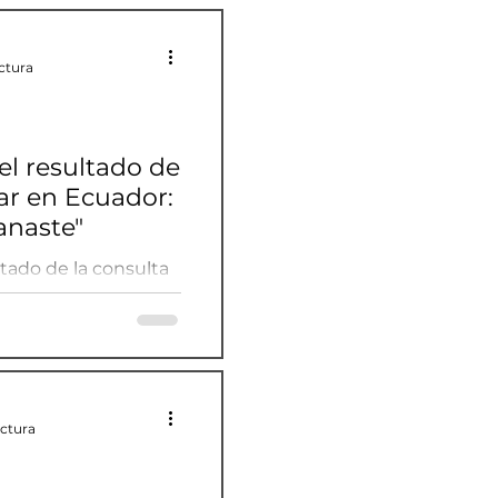
ectura
el resultado de
ar en Ecuador:
anaste"
ltado de la consulta
ganaste 9-2,
ectura