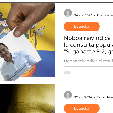
-
24 abr 2024
1 min de l
Ecuador
Noboa reivindica 
la consulta popul
"Si ganaste 9-2, g
Noboa reivindica el resu
popular en Ecuador: "Si 
ganaste"
-
22 abr 2024
3 min de l
Ecuador