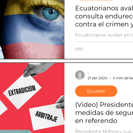
Ecuatorianos ava
consulta endurece
contra el crimen 
espaldarazo a N
Ecuatorianos avalan en 
la lucha contra el crime
Noboa
-
21 abr 2024
4 min de le
Ecuador
(Video) President
medidas de segur
en referendo
Presidente Noboa y sus