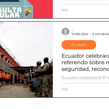
seguridad, a prueba en 
-
14 feb 2024
2 min de le
Ecuador
Ecuador celebrará 
referendo sobre 
seguridad, recon
arbitraje internac
Ecuador celebrará el 21 
sobre medidas segurida
arbitraje internacional