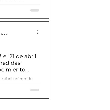
referendo
ctura
el 21 de abril
medidas
ocimiento
ional
de abril referendo
d, reconocimiento