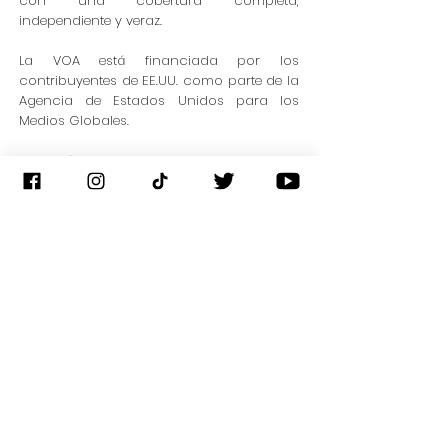
con una cobertura completa,
independiente y veraz.
La VOA está financiada por los
contribuyentes de EE.UU. como parte de la
Agencia de Estados Unidos para los
Medios Globales.
La misión y la independencia editorial de
VOA están garantizadas por las leyes que
protegen a los periodistas de VOA de la
influencia, la presión o las represalias de
los funcionarios gubernamentales o
políticos.
Web Site