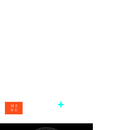
ME
NU