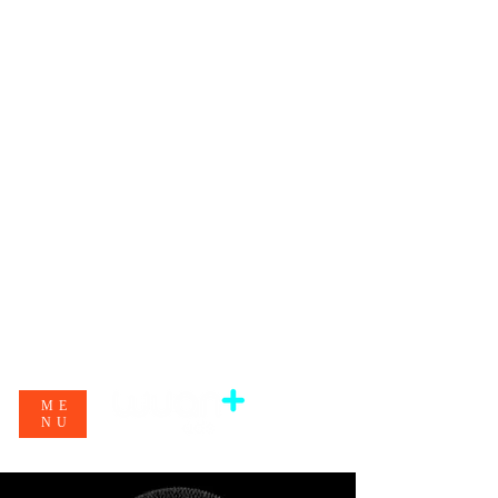
ME
NU