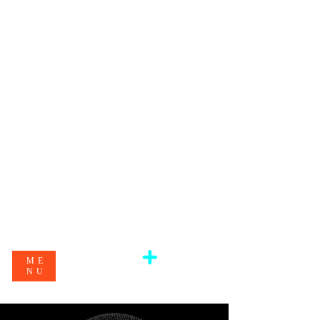
ME
NU