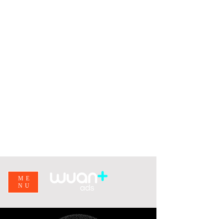
ME
NU