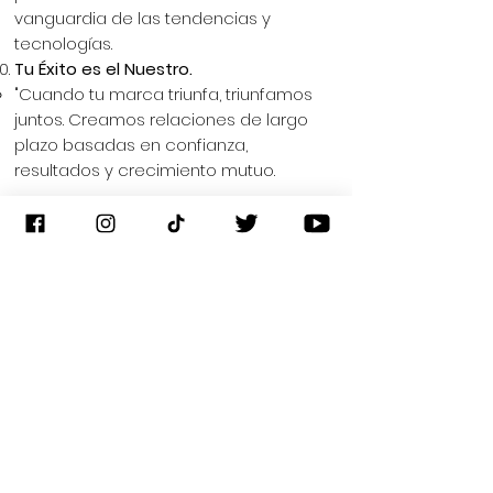
vanguardia de las tendencias y
tecnologías.
Tu Éxito es el Nuestro.
"Cuando tu marca triunfa, triunfamos
juntos. Creamos relaciones de largo
plazo basadas en confianza,
resultados y crecimiento mutuo.
Espiritualidad
Oh Dios, te entrego mi negocio, me postro
ante Ti con humildad y gratitud.
Concédenos la sabiduría para tomar
decisiones justas y éticas, la fortaleza para
superar los desafíos que puedan surgir y
la generosidad para compartir nuestros
frutos con quienes lo necesitan. Bendice
nuestro trabajo con prosperidad y éxito,
pero sobre todo, con tu amor y tu gracia.
Que nuestro negocio sea un reflejo de tu