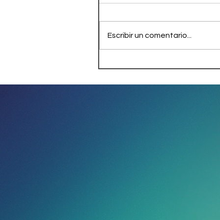
Escribir un comentario...
Ecuador inicia este
martes juicio político al
presidente Guillermo
Lasso