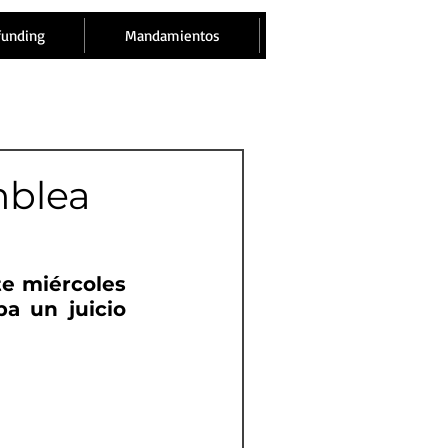
funding
Mandamientos
mblea
e miércoles 
a un juicio 