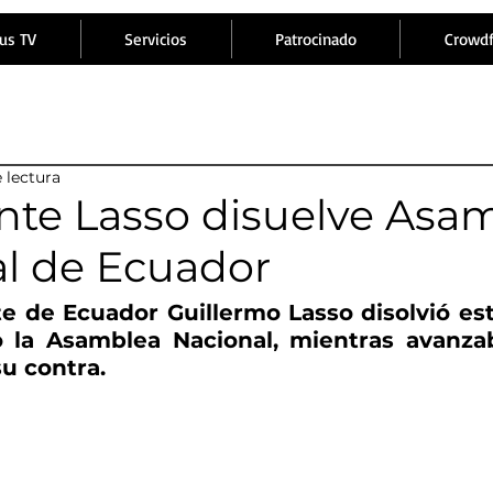
us TV
Servicios
Patrocinado
Crowd
 lectura
nte Lasso disuelve Asa
l de Ecuador
te de Ecuador Guillermo Lasso disolvió est
 la Asamblea Nacional, mientras avanzab
su contra.