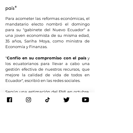
país"
Para acometer las reformas económicas, el 
mandatario electo nombró el domingo 
para su "gabinete del Nuevo Ecuador" a 
una joven economista de su misma edad, 
35 años, Sariha Moya, como ministra de 
Economía y Finanzas.
"
Confío en su compromiso con el país
 y 
los ecuatorianos para llevar a cabo una 
gestión efectiva de nuestros recursos, que 
mejore la calidad de vida de todos en 
Ecuador", escribió en las redes sociales.
Según una estimación del FMI en octubre, 
la dolarizada economía ecuatoriana 
crecerá este año 1,4 %, la mitad de lo 
estimado en un principio, y enfrentará un 
déficit fiscal de 5.000 millones de dólares, 
que representa cerca del 4 % del PIB.