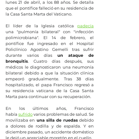
lunes 21 de abril, a los 88 años. Se detalla 
que el pontífice falleció en su residencia de 
la Casa Santa Marta del Vaticano.
El líder de la Iglesia católica 
padecía
una "pulmonía bilateral" con "infección 
polimicrobiana". El 14 de febrero, el 
pontífice fue ingresado en el Hospital 
Policlínico Agostino Gemelli tras sufrir 
durante varios días 
un ataque de 
bronquitis
. Cuatro días después, sus 
médicos le diagnosticaron una neumonía 
bilateral debido a que la situación clínica 
empeoró gradualmente. Tras 38 días 
hospitalizado, el papa Francisco regresó a 
su residencia vaticana de la Casa Santa 
Marta para continuar con su recuperación.
En los últimos años, Francisco 
había 
sufrido
 varios problemas de salud. Se 
movilizaba en
 una silla de ruedas
 debido 
a dolores de rodilla y de espalda. Y en 
diciembre pasado, un accidente doméstico 
le dejó un apreciable moretón en el cuello.