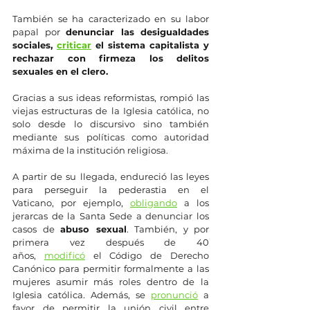
También se ha caracterizado en su labor 
papal por 
denunciar las desigualdades 
sociales, 
criticar
 el sistema capitalista y 
rechazar con firmeza los delitos 
sexuales en el clero.
Gracias a sus ideas reformistas, rompió las 
viejas estructuras de la Iglesia católica, no 
solo desde lo discursivo sino también 
mediante sus políticas como autoridad 
máxima de la institución religiosa. 
A partir de su llegada, endureció las leyes 
para perseguir la pederastia en el 
Vaticano, por ejemplo, 
obligando
 a los 
jerarcas de la Santa Sede a denunciar los 
casos de 
abuso sexual
. También, y por 
primera vez después de 40 
años, 
modificó
 el Código de Derecho 
Canónico para permitir formalmente a las 
mujeres asumir más roles dentro de la 
Iglesia católica. Además, se 
pronunció
 a 
favor de permitir la unión civil entre 