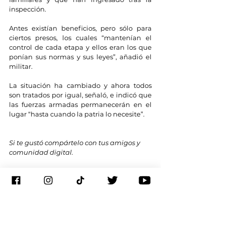
inspección.
Antes existían beneficios, pero sólo para 
ciertos presos, los cuales “mantenían el 
control de cada etapa y ellos eran los que 
ponían sus normas y sus leyes”, añadió el 
militar.
La situación ha cambiado y ahora todos 
son tratados por igual, señaló, e indicó que 
las fuerzas armadas permanecerán en el 
lugar “hasta cuando la patria lo necesite”.
Si te gustó compártelo con tus amigos y 
comunidad digital.
Gracias a 
https://www.vozdeamerica.com/
Suscríbete a nuestro canal de
 YouTube
 y 
activa las notificaciones, o bien, síguenos 
en las redes 
sociales: 
Facebook
, 
Twitter
, 
Instagram
, 
TikT
ok
, 
Threads
.