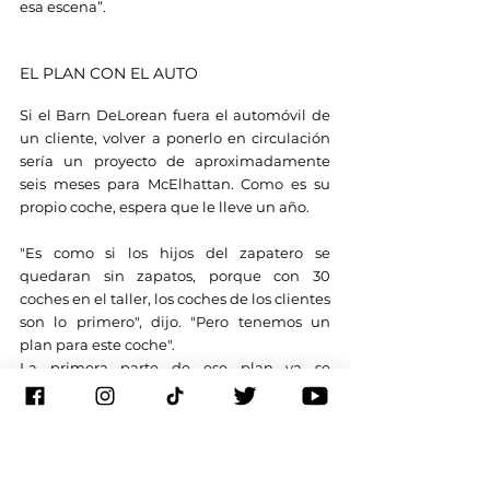
esa escena”.
EL PLAN CON EL AUTO
Si el Barn DeLorean fuera el automóvil de 
un cliente, volver a ponerlo en circulación 
sería un proyecto de aproximadamente 
seis meses para McElhattan. Como es su 
propio coche, espera que le lleve un año.
"Es como si los hijos del zapatero se 
quedaran sin zapatos, porque con 30 
coches en el taller, los coches de los clientes 
son lo primero", dijo. "Pero tenemos un 
plan para este coche".
La primera parte de ese plan ya se 
completó dejando que se ventile y 
asegurándose de que todos los ratones se 
hayan ido.
"Los ratones ya no están y ya no usan este 