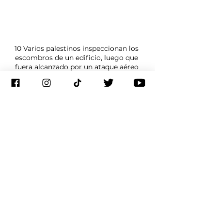
10 Varios palestinos inspeccionan los 
escombros de un edificio, luego que 
fuera alcanzado por un ataque aéreo 
israelí en la ciudad de Gaza. Se 
desconoce el número de víctimas.
Cadena aliada de noticias Voz de América.
Suscríbete a nuestro canal de
YouTube
 y activa las 
notificaciones, o bien, síguenos 
en las redes sociales: 
Facebook
, 
Twitter
, 
Instagram
, 
TikTok
, 
Threads
.
Israel
Palestina
Hamas