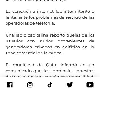
La conexión a internet fue intermitente o 
lenta, ante los problemas de servicio de las 
operadoras de telefonía.
Una radio capitalina reportó quejas de los 
usuarios con ruidos provenientes de 
generadores privados en edificios en la 
zona comercial de la capital.
El municipio de Quito informó en un 
comunicado que las terminales terrestres 
de transporte funcionarán con normalidad, 
tras la aplicación de un protocolo de 
emergencia y la activación de generadores 
propios.
Andrea Guerrero, profesora de una escuela 
del norte de la capital, relató a la AP que los 
estudiantes “hicieron repaso” en las dos 
últimas horas, puesto que el apagón se 
produjo al mediodía en su sector, 
afectando el final de la jornada. De darse 