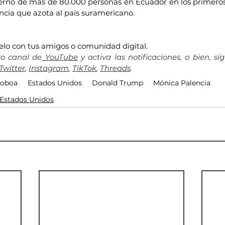
erno de más de 80.000 personas en Ecuador en los primeros
encia que azota al país suramericano.
elo con tus amigos o comunidad digital.
ro canal de
 YouTube
 y activa las notificaciones, o bien, sí
Twitter
, 
Instagram
, 
TikTok
, 
Threads
.
Noboa
Estados Unidos
Donald Trump
Mónica Palencia
Estados Unidos