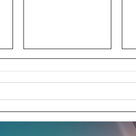
Noboa nombra a
"E
e
presidenta interina en
ve
Ecuador para poder hacer
pr
campaña
pr