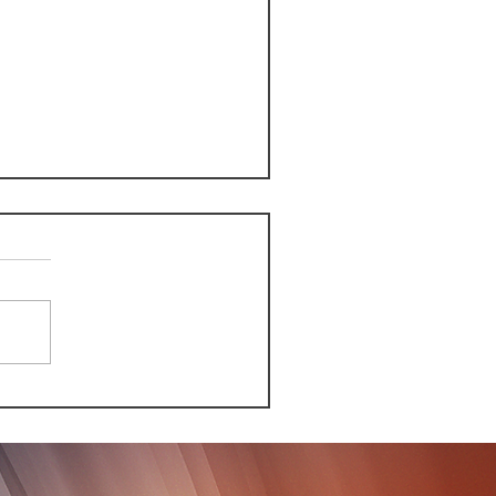
n 5 semanas
nceremos": Noboa se
onuncia sobre las
esidenciales en Ecuador