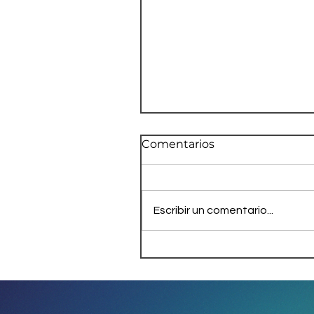
Comentarios
Escribir un comentario...
Presidente ecuatoriano
Noboa asistirá a toma d
posesión de Donald
Trump