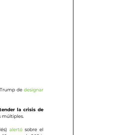
e Trump de 
designar
tender la crisis de 
s múltiples.
és) 
alertó
 sobre el 