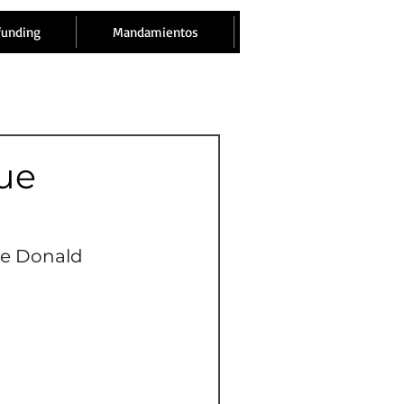
funding
Mandamientos
que
de Donald 