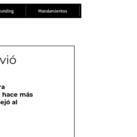
funding
Mandamientos
vió
ra 
ió hace más 
jó al 