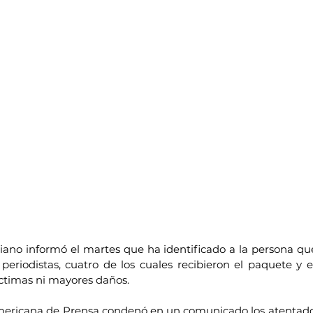
iano informó el martes que ha identificado a la persona qu
 periodistas, cuatro de los cuales recibieron el paquete y 
víctimas ni mayores daños.
mericana de Prensa condenó en un comunicado los atentados