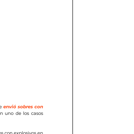
e 
envió sobres con 
en uno de los casos 
 con explosivos en 