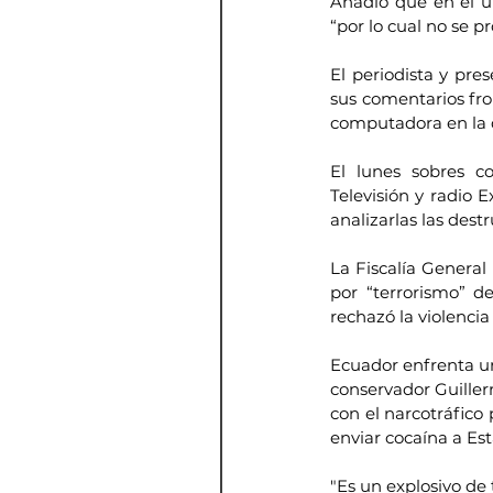
Añadió que en el ún
“por lo cual no se p
El periodista y pres
sus comentarios fron
computadora en la 
El lunes sobres co
Televisión y radio E
analizarlas las des
La Fiscalía General
por “terrorismo” d
rechazó la violencia
Ecuador enfrenta una
conservador Guiller
con el narcotráfico 
enviar cocaína a Es
"Es un explosivo de