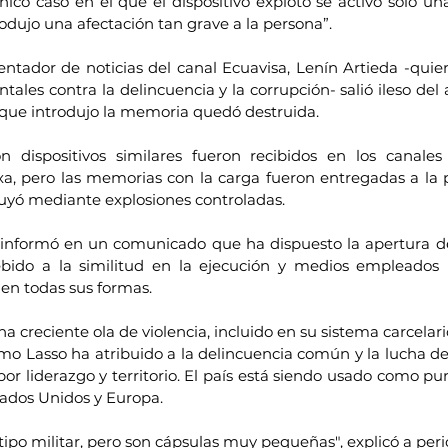
ico caso en el que el dispositivo explotó se activó sólo una
rodujo una afectación tan grave a la persona”.
entador de noticias del canal Ecuavisa, Lenín Artieda -quien
tales contra la delincuencia y la corrupción- salió ileso del
que introdujo la memoria quedó destruida.
n dispositivos similares fueron recibidos en los canales
xa, pero las memorias con la carga fueron entregadas a la po
truyó mediante explosiones controladas.
 informó en un comunicado que ha dispuesto la apertura de
ebido a la similitud en la ejecución y medios empleados 
 en todas sus formas.
 creciente ola de violencia, incluido en su sistema carcelario
mo Lasso ha atribuido a la delincuencia común y la lucha de
por liderazgo y territorio. El país está siendo usado como pun
tados Unidos y Europa.
 tipo militar, pero son cápsulas muy pequeñas", explicó a per