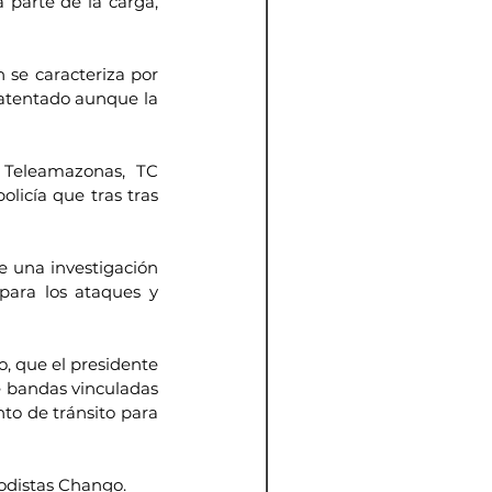
 parte de la carga, 
 se caracteriza por 
 atentado aunque la 
 Teleamazonas, TC 
licía que tras tras 
 una investigación 
para los ataques y 
, que el presidente 
 bandas vinculadas 
to de tránsito para 
iodistas Chango.