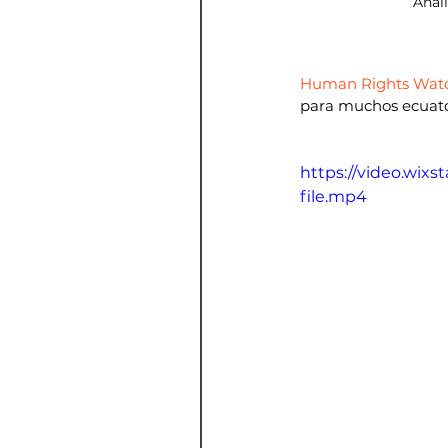
Anál
Human Rights Wat
para muchos ecuato
https://video.wi
file.mp4