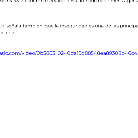
isis realizado por el Observatorio Ecuatoriano de Crimen Organi
ch
, señala también, que la inseguridad es una de las princip
rianos.
xstatic.com/video/0b3863_0240da15d88548ea89308b46c