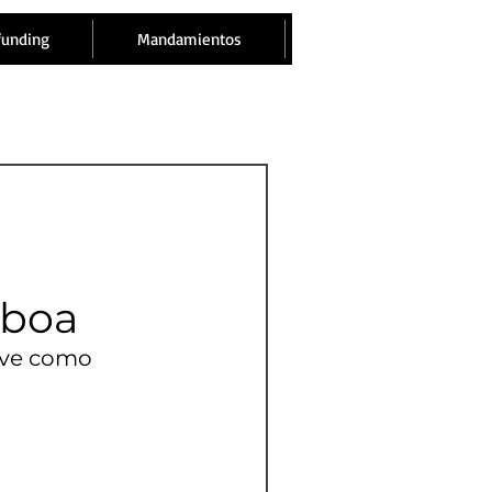
funding
Mandamientos
oboa
ave como 