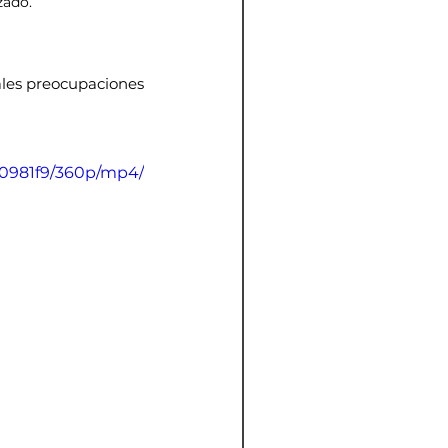
zado.
ales preocupaciones 
40981f9/360p/mp4/