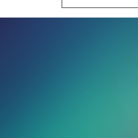
Ecuador enfrenta una
difícil situación por la
violencia y el narcotráfic
excomandante
ecuatoriano