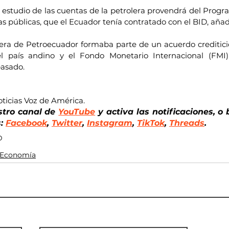
l estudio de las cuentas de la petrolera provendrá del Progr
 públicas, que el Ecuador tenía contratado con el BID, añadi
iera de Petroecuador formaba parte de un acuerdo crediticio
l país andino y el Fondo Monetario Internacional (FMI)
pasado.
ticias Voz de América.
stro canal de
YouTube
 y activa las notificaciones, o 
: 
Facebook
, 
Twitter
, 
Instagram
, 
TikTok
, 
Threads
.
D
Economía