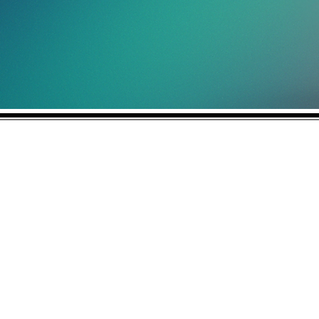
No vendemos ideas, hacemos que las
Aviso de Cookies |
Aviso de Privacid
Políticas WuanVision Adultos +18
Wuanplus Ads es una marca registrad
WuanOnOne, WuanVision, WuanSpace,
Deseos Ocultos es una marca registr
Copyright. © 2023. Todos Los Derech