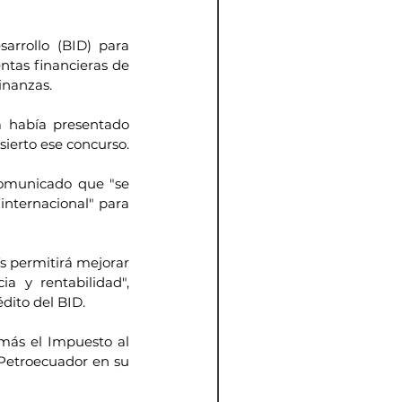
rrollo (BID) para 
tas financieras de 
inanzas.
 había presentado 
sierto ese concurso.
comunicado que "se 
internacional" para 
s permitirá mejorar 
a y rentabilidad", 
dito del BID.
más el Impuesto al 
Petroecuador en su 