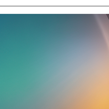
Petroecuador confirma
derrame de unos 1.200
o,
barriles de crudo en costa
norte de Ecuador