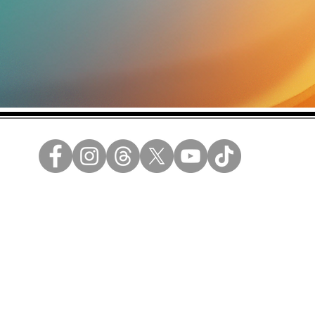
 ideas se vendan.
ad
a y propiedad de Berdayes S.A.
 dwuan, WuanAI son marcas registradas y propiedad de Berdayes S.A.
ada de SANTOGrail Media.
os Reservados.