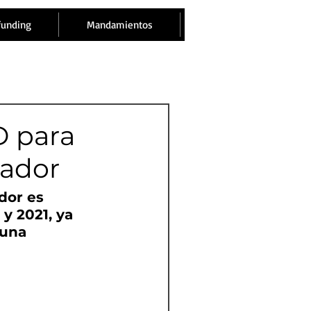
funding
Mandamientos
D para
uador
dor es 
y 2021, ya 
 una 