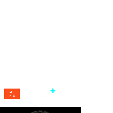
ME
NU