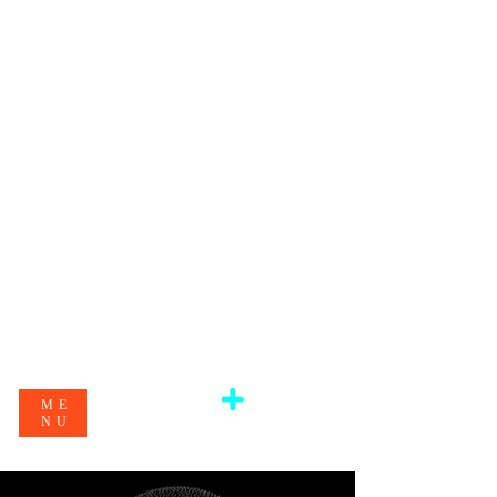
ME
NU