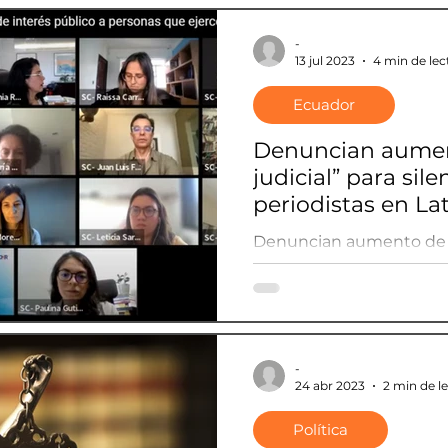
-
13 jul 2023
4 min de lec
Ecuador
Denuncian aumen
judicial” para sile
periodistas en La
Denuncian aumento de “a
silenciar periodistas en
-
24 abr 2023
2 min de l
Política