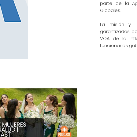
parte de la A
Globales.
La misión y l
garantizadas po
VOA de la infl
funcionarios gub