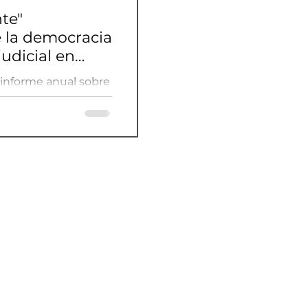
te"
e la democracia
udicial en
 informe anual sobre
as fundamentales en