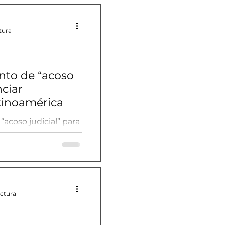
tura
to de “acoso
nciar
tinoamérica
coso judicial” para
 Latinoamérica
ectura