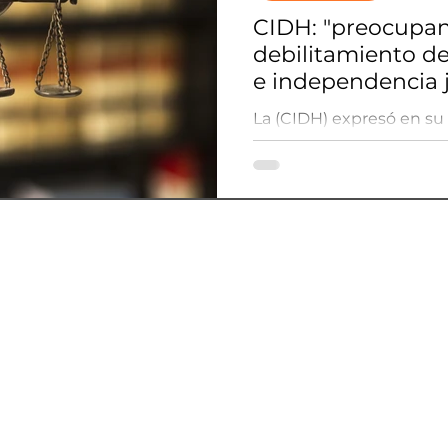
CIDH: "preocupan
debilitamiento d
e independencia j
Latinoamérica
La (CIDH) expresó en su
la situación de garantí
las América en 2022.