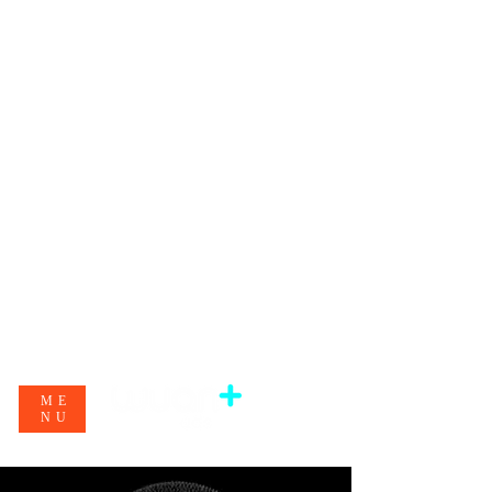
ME
NU