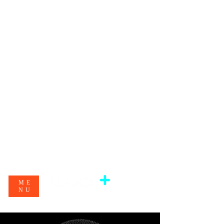
ME
NU