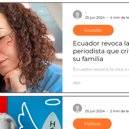
-
25 jun 2024
4 min de l
Ecuador
Ecuador revoca la
periodista que cr
su familia
Ecuador revoca la visa a
criticó a Noboa y su fami
-
25 jun 2024
2 min de l
Política