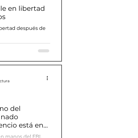
le en libertad
os
libertad después de
ectura
ono del
inado
encio está en
 en manos del FBI.