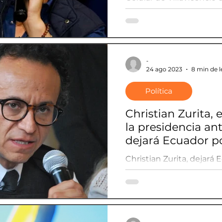
-
24 ago 2023
8 min de l
Política
Christian Zurita,
la presidencia an
dejará Ecuador p
Christian Zurita, dejará
tiempo
-