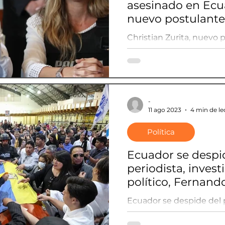
asesinado en Ec
nuevo postulante 
presidencia
Christian Zurita, nuevo 
elecciones presidencial
fallecido Fernando Villa
-
11 ago 2023
4 min de le
Política
Ecuador se despi
periodista, invest
político, Fernando
Ecuador se despide del p
investigador y político,
Villavicencio