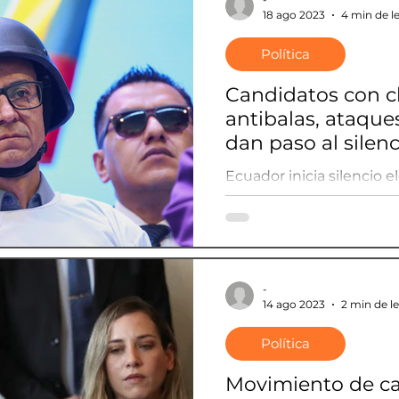
18 ago 2023
4 min de l
Política
Candidatos con c
antibalas, ataque
dan paso al silenc
Ecuador
Ecuador inicia silencio e
la violencia
-
14 ago 2023
2 min de l
Política
Movimiento de c