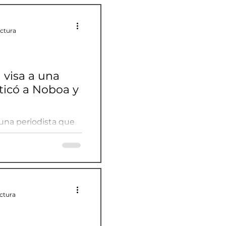
ectura
 visa a una
iticó a Noboa y
 una periodista que
lia
ectura