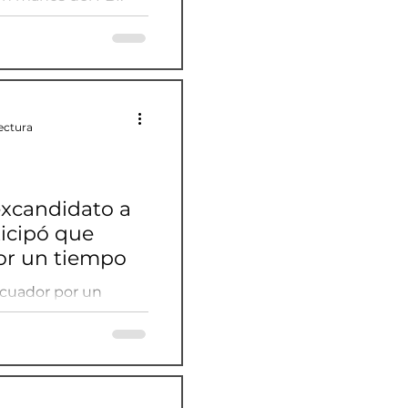
ectura
 excandidato a
ticipó que
or un tiempo
 Ecuador por un