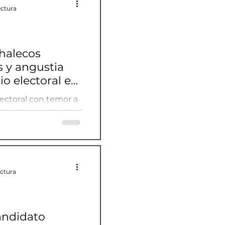
ectura
halecos
s y angustia
io electoral en
lectoral con temor a
ectura
andidato