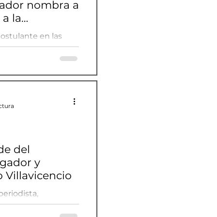
uador nombra a
a la
postulante en las
es reemplazando al
vicencio
ctura
de del
igador y
 Villavicencio
eriodista,
 Fernando