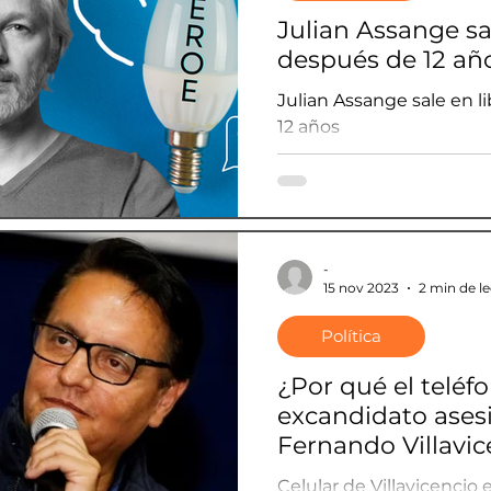
Julian Assange sa
después de 12 añ
Julian Assange sale en 
12 años
-
15 nov 2023
2 min de l
Política
¿Por qué el teléf
excandidato ases
Fernando Villavic
manos del FBI?
Celular de Villavicencio