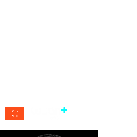
ME
NU