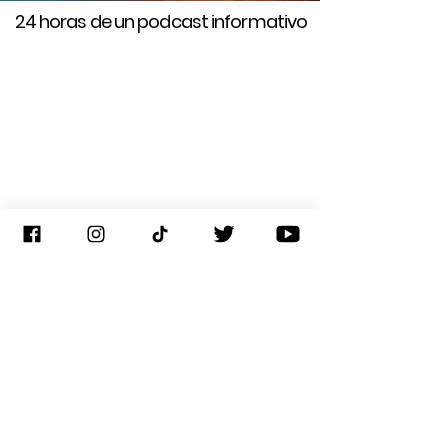
24 horas de un podcast informativo
Cadena aliada de noticias
La Voz de América es la mayor
organización internacional de noticias
multimedia de EE.UU., que ofrece
contenido en más de 45 idiomas para
audiencias, sin acceso o con acceso
limitado, a una prensa libre.
Creada en 1942, VOA está comprometida
con una cobertura completa,