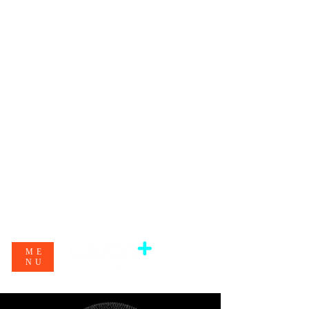
ME
NU