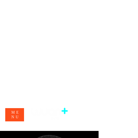
ME
NU